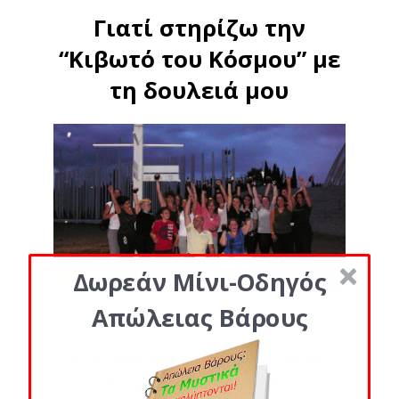
Γιατί στηρίζω την
“Κιβωτό του Κόσμου” με
τη δουλειά μου
Δωρεάν Μίνι-Οδηγός
Απώλειας Βάρους
Posted By
2013 – Καθημερινά ευχαριστώ τον Θεό
που κάνω μια δουλειά μέσω της οποίας