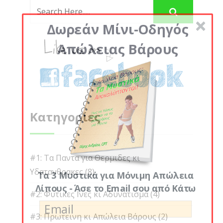
Δωρεάν Μίνι-Οδηγός
Απώλειας Βάρους
Κατηγορίες
#1: Τα Παντα για Θερμιδες κι
Υδατανθρακες
(8)
Τα 3 Μυστικά για Μόνιμη Απώλεια
Λίπους - Άσε το Email σου από Κάτω
#2: Φυτικες Ινες κι Αδυνατισμα
(4)
#3: Πρωτεινη κι Απώλεια Βάρους
(2)