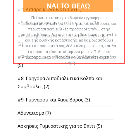
ΝΑΙ ΤΟ ΘΕΛΩ
#4: Λιπαρα κι Αδυνατισμα
(1)
Παίρνετε επίσης μια δωρεάν εγγραφή στο
#5: Υπερτροφες για το Πιατο σου
(1)
εβδομαδιαίο email newsletter μας, με συμβουλές και
περιστασιακές ειδικές προσφορές πάνω στην
απώλεια βάρους-λίπους και στη βελτίωση της υγείας
#6: Διατροφικα Μυστικα για Αδυνατισμα
και της φυσικής κατάστασης. Δε θα μοιραστούμε
(2)
ποτέ τα προσωπικά σας δεδομένα με τρίτους και θα
τα προστατεύουμε σύμφωνα με την Πολιτική
#7: Διατροφικες Παγιδες για Αδυνατισμα
Απορρήτου μας. Μπορείτε να ξεγραφτείτε ανά πάσα
στιγμή.
(5)
#8: Γρηγορα Λιποδιαλυτικα Κολπα και
Συμβουλες
(2)
#9: Γυμνασου και Χασε Βαρος
(3)
Αδυνατισμα
(7)
Ασκησεις Γυμναστικης για το Σπιτι
(5)