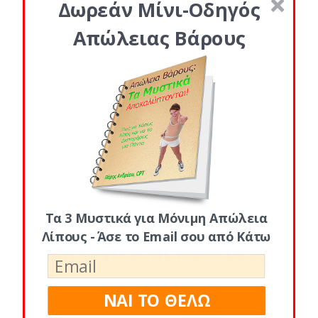
Δωρεάν Μίνι-Οδηγός
Posted By
Απώλειας Βάρους
Σε αυτό το νέο βίντεο που ετοίμασα για
σένα, δείχνω έναν πολύ απλό, σύντομο κι
αποτελεσματικό τρόπο για να
Διάβασε Περισσότερα
#7: ΔΙΑΤΡΟΦΙΚΕΣ ΠΑΓΙΔΕΣ ΓΙΑ
Τα 3 Μυστικά για Μόνιμη Απώλεια
ΑΔΥΝΑΤΙΣΜΑ
,
ΕΠΙΛΕΓΜΕΝΑ
Λίπους - Άσε το Email σου από Κάτω
Μη ζυγίζεσαι κάθε μέρα
ΝΑΙ ΤΟ ΘΕΛΩ