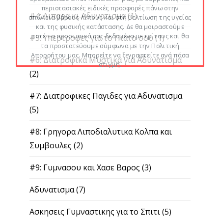
περιστασιακές ειδικές προσφορές πάνω στην
#4: Λιπαρα κι Αδυνατισμα
(1)
απώλεια βάρους-λίπους και στη βελτίωση της υγείας
και της φυσικής κατάστασης. Δε θα μοιραστούμε
ποτέ τα προσωπικά σας δεδομένα με τρίτους και θα
#5: Υπερτροφες για το Πιατο σου
(1)
τα προστατεύουμε σύμφωνα με την Πολιτική
Απορρήτου μας. Μπορείτε να ξεγραφτείτε ανά πάσα
#6: Διατροφικα Μυστικα για Αδυνατισμα
στιγμή.
(2)
#7: Διατροφικες Παγιδες για Αδυνατισμα
(5)
#8: Γρηγορα Λιποδιαλυτικα Κολπα και
Συμβουλες
(2)
#9: Γυμνασου και Χασε Βαρος
(3)
Αδυνατισμα
(7)
Ασκησεις Γυμναστικης για το Σπιτι
(5)