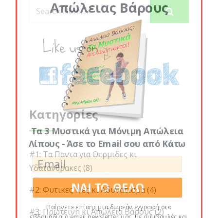
Απώλειας Βάρους
Κατηγορίες
Τα 3 Μυστικά για Μόνιμη Απώλεια
Λίπους - Άσε το Email σου από Κάτω
#1: Τα Παντα για Θερμιδες κι
Υδατανθρακες
(8)
ΝΑΙ ΤΟ ΘΕΛΩ
#2: Φυτικες Ινες κι Αδυνατισμα
(4)
Παίρνετε επίσης μια δωρεάν εγγραφή στο
#3: Πρωτεινη κι Απώλεια Βάρους
(2)
εβδομαδιαίο email newsletter μας, με συμβουλές και