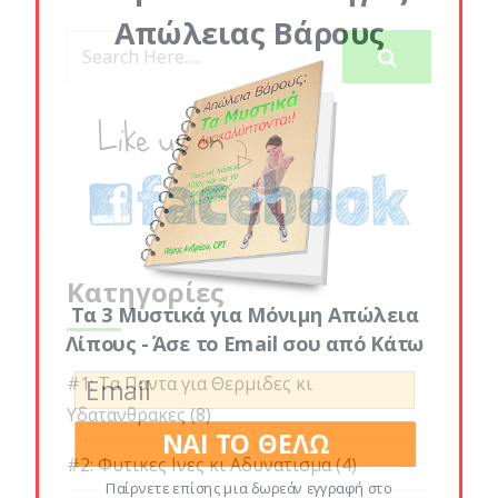
Απώλειας Βάρους
Κατηγορίες
Τα 3 Μυστικά για Μόνιμη Απώλεια
Λίπους - Άσε το Email σου από Κάτω
#1: Τα Παντα για Θερμιδες κι
Υδατανθρακες
(8)
ΝΑΙ ΤΟ ΘΕΛΩ
#2: Φυτικες Ινες κι Αδυνατισμα
(4)
Παίρνετε επίσης μια δωρεάν εγγραφή στο