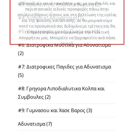
εβδομαδιαίο email newsletter μας, με συμβουλές και
#3: Πρωτεινη κι Απώλεια Βάρους
(2)
περιστασιακές ειδικές προσφορές πάνω στην
απώλεια βάρους-λίπους και στη βελτίωση της υγείας
#4: Λιπαρα κι Αδυνατισμα
(1)
και της φυσικής κατάστασης. Δε θα μοιραστούμε
ποτέ τα προσωπικά σας δεδομένα με τρίτους και θα
#5: Υπερτροφες για το Πιατο σου
(1)
τα προστατεύουμε σύμφωνα με την Πολιτική
Απορρήτου μας. Μπορείτε να ξεγραφτείτε ανά πάσα
στιγμή.
#6: Διατροφικα Μυστικα για Αδυνατισμα
(2)
#7: Διατροφικες Παγιδες για Αδυνατισμα
(5)
#8: Γρηγορα Λιποδιαλυτικα Κολπα και
Συμβουλες
(2)
#9: Γυμνασου και Χασε Βαρος
(3)
Αδυνατισμα
(7)