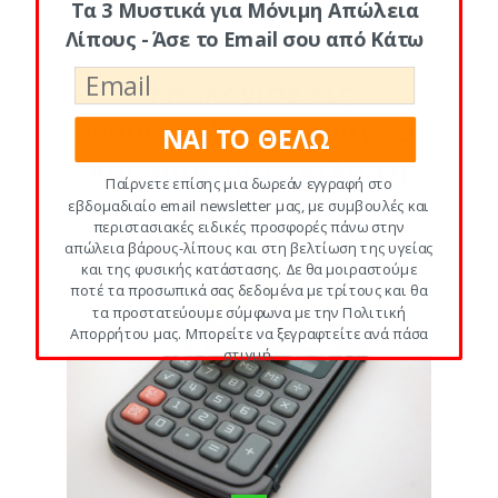
Τα 3 Μυστικά για Μόνιμη Απώλεια
#1: ΤΑ ΠΑΝΤΑ ΓΙΑ ΘΕΡΜΙΔΕΣ ΚΙ
Λίπους - Άσε το Email σου από Κάτω
ΥΔΑΤΑΝΘΡΑΚΕΣ
,
ΕΠΙΛΕΓΜΕΝΑ
Υπολόγισε τις
θερμιδικές σου ανάγκες
ΝΑΙ ΤΟ ΘΕΛΩ
και χάσε μισό κιλό τη
Παίρνετε επίσης μια δωρεάν εγγραφή στο
βδομάδα!
εβδομαδιαίο email newsletter μας, με συμβουλές και
περιστασιακές ειδικές προσφορές πάνω στην
απώλεια βάρους-λίπους και στη βελτίωση της υγείας
και της φυσικής κατάστασης. Δε θα μοιραστούμε
ποτέ τα προσωπικά σας δεδομένα με τρίτους και θα
τα προστατεύουμε σύμφωνα με την Πολιτική
Απορρήτου μας. Μπορείτε να ξεγραφτείτε ανά πάσα
στιγμή.