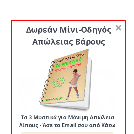
ΕΠΙΛΕΓΜΕΝΑ
,
ΠΡΟΣΩΠΙΚΑ
Δωρεάν Μίνι-Οδηγός
Σε αυτή τη ζωή, δεν
Απώλειας Βάρους
έχεις να αποδείξεις
τίποτα σε κανέναν.
Τα 3 Μυστικά για Μόνιμη Απώλεια
Λίπους - Άσε το Email σου από Κάτω