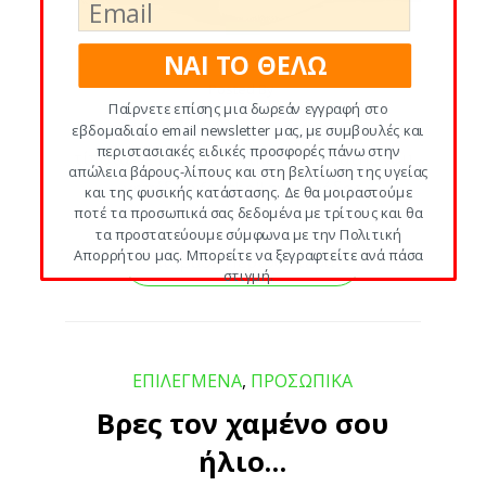
ΝΑΙ ΤΟ ΘΕΛΩ
Posted By
Παίρνετε επίσης μια δωρεάν εγγραφή στο
“Σε αυτή τη ζωή δεν έχεις να αποδείξεις
εβδομαδιαίο email newsletter μας, με συμβουλές και
περιστασιακές ειδικές προσφορές πάνω στην
τίποτα σε κανέναν”, είπε ο επιστάτης του
απώλεια βάρους-λίπους και στη βελτίωση της υγείας
γηπέδου football της ομάδας
και της φυσικής κατάστασης. Δε θα μοιραστούμε
ποτέ τα προσωπικά σας δεδομένα με τρίτους και θα
τα προστατεύουμε σύμφωνα με την Πολιτική
Απορρήτου μας. Μπορείτε να ξεγραφτείτε ανά πάσα
Διάβασε Περισσότερα
στιγμή.
ΕΠΙΛΕΓΜΕΝΑ
,
ΠΡΟΣΩΠΙΚΑ
Βρες τον χαμένο σου
ήλιο…