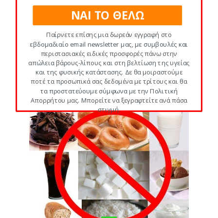
ΝΑΙ ΤΟ ΘΕΛΩ
#1: ΤΑ ΠΑΝΤΑ ΓΙΑ ΘΕΡΜΙΔΕΣ ΚΙ
Παίρνετε επίσης μια δωρεάν εγγραφή στο
ΥΔΑΤΑΝΘΡΑΚΕΣ
,
ΕΠΙΛΕΓΜΕΝΑ
εβδομαδιαίο email newsletter μας, με συμβουλές και
περιστασιακές ειδικές προσφορές πάνω στην
Απόφυγε τους κακούς
απώλεια βάρους-λίπους και στη βελτίωση της υγείας
υδατάνθρακες για να
και της φυσικής κατάστασης. Δε θα μοιραστούμε
ποτέ τα προσωπικά σας δεδομένα με τρίτους και θα
χάσεις βάρος
τα προστατεύουμε σύμφωνα με την Πολιτική
Απορρήτου μας. Μπορείτε να ξεγραφτείτε ανά πάσα
στιγμή.
POWERED BY