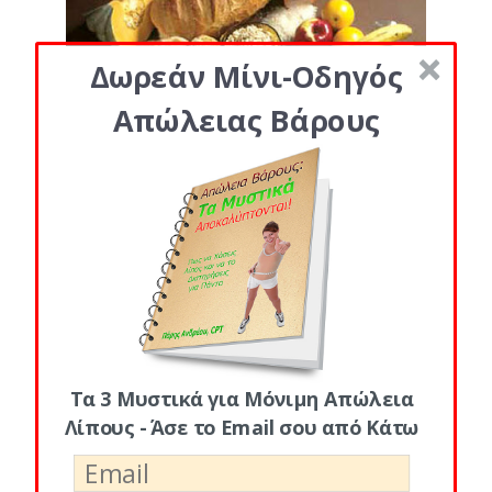
Δωρεάν Μίνι-Οδηγός
Απώλειας Βάρους
Posted By
Ξέρουμε ότι δεν υπάρχει μαγικό κόλπο για
να χάσεις βάρος’ ο μόνος τρόπος να
αποβάλλεις τα κιλά είναι να
Τα 3 Μυστικά για Μόνιμη Απώλεια
Λίπους - Άσε το Email σου από Κάτω
Διάβασε Περισσότερα