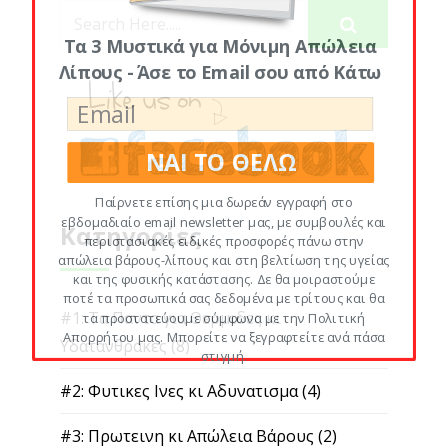
Τα 3 Μυστικά για Μόνιμη Απώλεια
Λίπους - Άσε το Email σου από Κάτω
ΝΑΙ ΤΟ ΘΕΛΩ
Παίρνετε επίσης μια δωρεάν εγγραφή στο
εβδομαδιαίο email newsletter μας, με συμβουλές και
Κατηγορίες
περιστασιακές ειδικές προσφορές πάνω στην
απώλεια βάρους-λίπους και στη βελτίωση της υγείας
και της φυσικής κατάστασης. Δε θα μοιραστούμε
ποτέ τα προσωπικά σας δεδομένα με τρίτους και θα
#1: Τα Παντα για Θερμιδες κι
τα προστατεύουμε σύμφωνα με την Πολιτική
Απορρήτου μας. Μπορείτε να ξεγραφτείτε ανά πάσα
Υδατανθρακες
(8)
στιγμή.
#2: Φυτικες Ινες κι Αδυνατισμα
(4)
#3: Πρωτεινη κι Απώλεια Βάρους
(2)