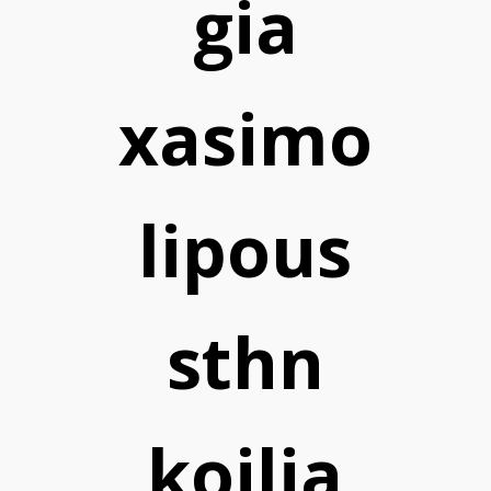
gia
xasimo
lipous
sthn
koilia