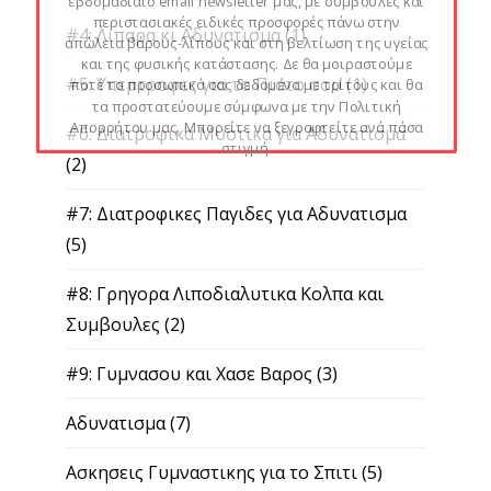
εβδομαδιαίο email newsletter μας, με συμβουλές και
περιστασιακές ειδικές προσφορές πάνω στην
#4: Λιπαρα κι Αδυνατισμα
(1)
απώλεια βάρους-λίπους και στη βελτίωση της υγείας
και της φυσικής κατάστασης. Δε θα μοιραστούμε
#5: Υπερτροφες για το Πιατο σου
(1)
ποτέ τα προσωπικά σας δεδομένα με τρίτους και θα
τα προστατεύουμε σύμφωνα με την Πολιτική
Απορρήτου μας. Μπορείτε να ξεγραφτείτε ανά πάσα
#6: Διατροφικα Μυστικα για Αδυνατισμα
στιγμή.
(2)
#7: Διατροφικες Παγιδες για Αδυνατισμα
(5)
#8: Γρηγορα Λιποδιαλυτικα Κολπα και
Συμβουλες
(2)
#9: Γυμνασου και Χασε Βαρος
(3)
Αδυνατισμα
(7)
Ασκησεις Γυμναστικης για το Σπιτι
(5)