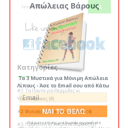
Απώλειας Βάρους
Κατηγορίες
Τα 3 Μυστικά για Μόνιμη Απώλεια
Λίπους - Άσε το Email σου από Κάτω
#1: Τα Παντα για Θερμιδες κι
Υδατανθρακες
(8)
ΝΑΙ ΤΟ ΘΕΛΩ
#2: Φυτικες Ινες κι Αδυνατισμα
(4)
Παίρνετε επίσης μια δωρεάν εγγραφή στο
#3: Πρωτεινη κι Απώλεια Βάρους
(2)