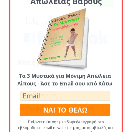
Απώλειας Βάρους
Κατηγορίες
Τα 3 Μυστικά για Μόνιμη Απώλεια
Λίπους - Άσε το Email σου από Κάτω
#1: Τα Παντα για Θερμιδες κι
Υδατανθρακες
(8)
#2: Φυτικες Ινες κι Αδυνατισμα
(4)
ΝΑΙ ΤΟ ΘΕΛΩ
#3: Πρωτεινη κι Απώλεια Βάρους
(2)
Παίρνετε επίσης μια δωρεάν εγγραφή στο
εβδομαδιαίο email newsletter μας, με συμβουλές και