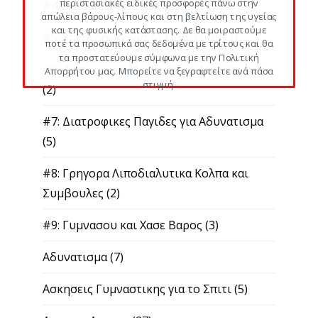
περιστασιακές ειδικές προσφορές πάνω στην
#4: Λιπαρα κι Αδυνατισμα
(1)
απώλεια βάρους-λίπους και στη βελτίωση της υγείας
και της φυσικής κατάστασης. Δε θα μοιραστούμε
#5: Υπερτροφες για το Πιατο σου
(1)
ποτέ τα προσωπικά σας δεδομένα με τρίτους και θα
τα προστατεύουμε σύμφωνα με την Πολιτική
#6: Διατροφικα Μυστικα για Αδυνατισμα
Απορρήτου μας. Μπορείτε να ξεγραφτείτε ανά πάσα
στιγμή.
(2)
#7: Διατροφικες Παγιδες για Αδυνατισμα
(5)
#8: Γρηγορα Λιποδιαλυτικα Κολπα και
Συμβουλες
(2)
#9: Γυμνασου και Χασε Βαρος
(3)
Αδυνατισμα
(7)
Ασκησεις Γυμναστικης για το Σπιτι
(5)