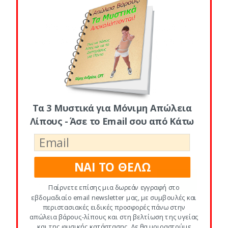
Posted By
Η δίαιτα ντουκάν και το πρόγραμμά της
είναι πλέον μια αρκετά δημοφιλής δίαιτα
και όχι άδικα… Χιλιάδες
Διάβασε Περισσότερα
Τα 3 Μυστικά για Μόνιμη Απώλεια
Λίπους - Άσε το Email σου από Κάτω
ΝΑΙ ΤΟ ΘΕΛΩ
Παίρνετε επίσης μια δωρεάν εγγραφή στο
εβδομαδιαίο email newsletter μας, με συμβουλές και
περιστασιακές ειδικές προσφορές πάνω στην
απώλεια βάρους-λίπους και στη βελτίωση της υγείας
και της φυσικής κατάστασης. Δε θα μοιραστούμε