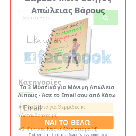
Απώλειας Βάρους
Κατηγορίες
Τα 3 Μυστικά για Μόνιμη Απώλεια
Λίπους - Άσε το Email σου από Κάτω
#1: Τα Παντα για Θερμιδες κι
Υδατανθρακες
(8)
ΝΑΙ ΤΟ ΘΕΛΩ
#2: Φυτικες Ινες κι Αδυνατισμα
(4)
Παίρνετε επίσης μια δωρεάν εγγραφή στο