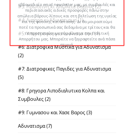
εβδομαδιαίο email newsletter μας, με συμβουλές και
#3: Πρωτεινη κι Απώλεια Βάρους
(2)
περιστασιακές ειδικές προσφορές πάνω στην
απώλεια βάρους-λίπους και στη βελτίωση της υγείας
#4: Λιπαρα κι Αδυνατισμα
(1)
και της φυσικής κατάστασης. Δε θα μοιραστούμε
ποτέ τα προσωπικά σας δεδομένα με τρίτους και θα
#5: Υπερτροφες για το Πιατο σου
(1)
τα προστατεύουμε σύμφωνα με την Πολιτική
Απορρήτου μας. Μπορείτε να ξεγραφτείτε ανά πάσα
στιγμή.
#6: Διατροφικα Μυστικα για Αδυνατισμα
(2)
#7: Διατροφικες Παγιδες για Αδυνατισμα
(5)
#8: Γρηγορα Λιποδιαλυτικα Κολπα και
Συμβουλες
(2)
#9: Γυμνασου και Χασε Βαρος
(3)
Αδυνατισμα
(7)