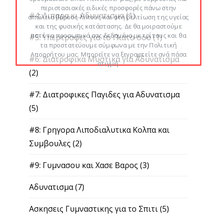
περιστασιακές ειδικές προσφορές πάνω στην
#4: Λιπαρα κι Αδυνατισμα
(1)
απώλεια βάρους-λίπους και στη βελτίωση της υγείας
και της φυσικής κατάστασης. Δε θα μοιραστούμε
ποτέ τα προσωπικά σας δεδομένα με τρίτους και θα
#5: Υπερτροφες για το Πιατο σου
(1)
τα προστατεύουμε σύμφωνα με την Πολιτική
Απορρήτου μας. Μπορείτε να ξεγραφτείτε ανά πάσα
#6: Διατροφικα Μυστικα για Αδυνατισμα
στιγμή.
(2)
#7: Διατροφικες Παγιδες για Αδυνατισμα
(5)
#8: Γρηγορα Λιποδιαλυτικα Κολπα και
Συμβουλες
(2)
#9: Γυμνασου και Χασε Βαρος
(3)
Αδυνατισμα
(7)
Ασκησεις Γυμναστικης για το Σπιτι
(5)