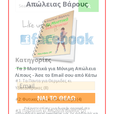
Απώλειας Βάρους
Κατηγορίες
Τα 3 Μυστικά για Μόνιμη Απώλεια
Λίπους - Άσε το Email σου από Κάτω
#1: Τα Παντα για Θερμιδες κι
Υδατανθρακες
(8)
ΝΑΙ ΤΟ ΘΕΛΩ
#2: Φυτικες Ινες κι Αδυνατισμα
(4)
Παίρνετε επίσης μια δωρεάν εγγραφή στο
#3: Πρωτεινη κι Απώλεια Βάρους
(2)
εβδομαδιαίο email newsletter μας, με συμβουλές και