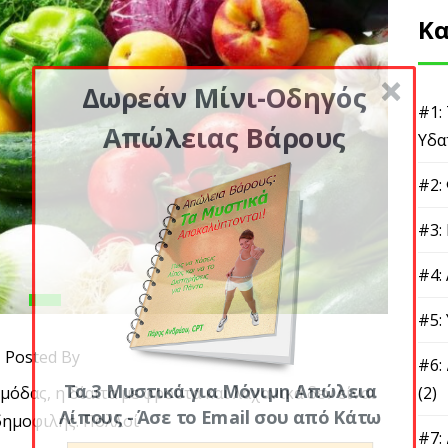
Κα
Δωρεάν Μίνι-Οδηγός
#1:
Απώλειας Βάρους
Υδα
#2:
#3:
#4:
#5:
Posted By
#6:
Τα 3 Μυστικά για Μόνιμη Απώλεια
 μόδας, η δίαιτα με φρούτα και λαχανικά δεν είναι
(2)
Λίπους - Άσε το Email σου από Κάτω
δημοφιλής. Πολλοί
#7: