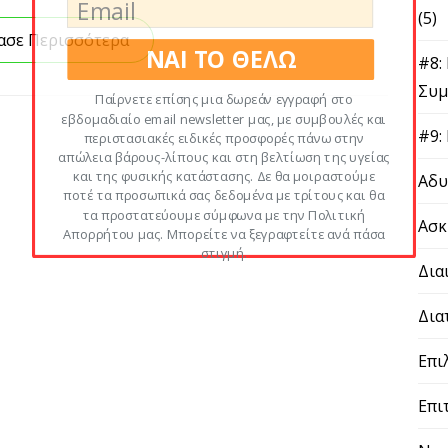
(5)
ασε Περισσότερα
ΝΑΙ ΤΟ ΘΕΛΩ
#8:
Συμ
Παίρνετε επίσης μια δωρεάν εγγραφή στο
εβδομαδιαίο email newsletter μας, με συμβουλές και
#9:
περιστασιακές ειδικές προσφορές πάνω στην
απώλεια βάρους-λίπους και στη βελτίωση της υγείας
και της φυσικής κατάστασης. Δε θα μοιραστούμε
Αδυ
ποτέ τα προσωπικά σας δεδομένα με τρίτους και θα
τα προστατεύουμε σύμφωνα με την Πολιτική
Ασκ
Απορρήτου μας. Μπορείτε να ξεγραφτείτε ανά πάσα
στιγμή.
Δια
Δια
Επι
Επι