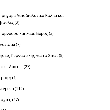
 Γρηγορα Λιποδιαλυτικα Κολπα και
βουλες
(2)
 Γυμνασου και Χασε Βαρος
(3)
νατισμα
(7)
ησεις Γυμναστικης για το Σπιτι
(5)
ιτα – Διαιτες
(27)
τροφη
(9)
λεγμενα
(112)
τυχιες
(27)