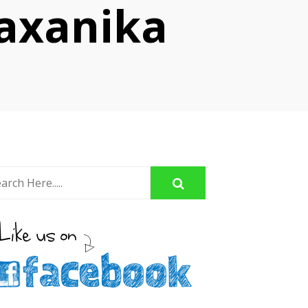
laxanika