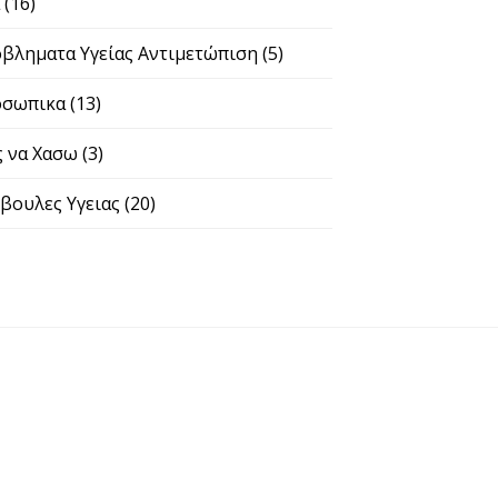
α
(16)
βληματα Υγείας Αντιμετώπιση
(5)
σωπικα
(13)
 να Χασω
(3)
βουλες Υγειας
(20)