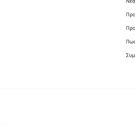
Νε
Προ
Προ
Πως
Συμ