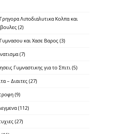
 Γρηγορα Λιποδιαλυτικα Κολπα και
βουλες
(2)
 Γυμνασου και Χασε Βαρος
(3)
νατισμα
(7)
ησεις Γυμναστικης για το Σπιτι
(5)
ιτα – Διαιτες
(27)
τροφη
(9)
λεγμενα
(112)
τυχιες
(27)