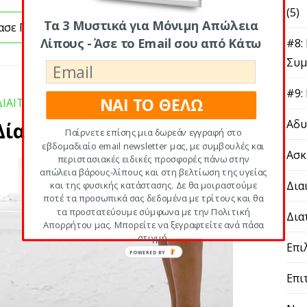
(5)
Τα 3 Μυστικά για Μόνιμη Απώλεια
ασε Περισσότερα
Λίπους - Άσε το Email σου από Κάτω
#8:
Συμ
#9:
ΝΑΙ ΤΟ ΘΕΛΩ
ΔΙΑΙΤΕΣ
,
ΕΠΙΛΕΓΜΕΝΑ
Αδυ
Δίαιτες Express 10 Κιλών
Παίρνετε επίσης μια δωρεάν εγγραφή στο
εβδομαδιαίο email newsletter μας, με συμβουλές και
Ασκ
περιστασιακές ειδικές προσφορές πάνω στην
απώλεια βάρους-λίπους και στη βελτίωση της υγείας
Δια
και της φυσικής κατάστασης. Δε θα μοιραστούμε
ποτέ τα προσωπικά σας δεδομένα με τρίτους και θα
τα προστατεύουμε σύμφωνα με την Πολιτική
Δια
Απορρήτου μας. Μπορείτε να ξεγραφτείτε ανά πάσα
στιγμή.
Επι
POWERED
BY
Επι