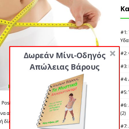
Κα
#1:
Υδα
Δωρεάν Μίνι-Οδηγός
#2:
Απώλειας Βάρους
#3:
#4:
#5:
Posted By
#6:
 να αδυνατίσουν ψάχνουν απεγνωσμένα μια δίαιτα
(2)
 ή δίαιτα εξπρές που
#7: