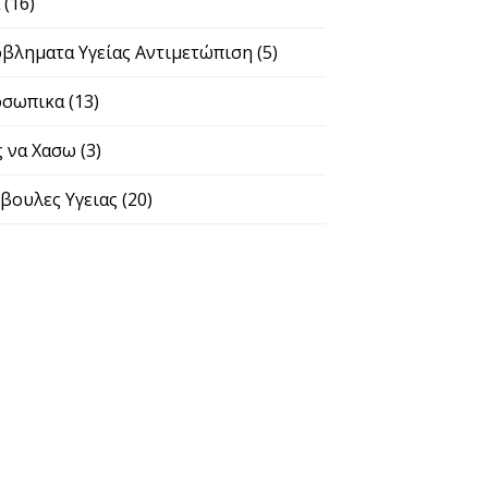
α
(16)
βληματα Υγείας Αντιμετώπιση
(5)
σωπικα
(13)
 να Χασω
(3)
βουλες Υγειας
(20)