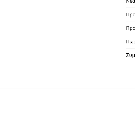
Νε
Προ
Προ
Πως
Συμ