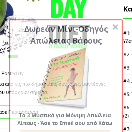
Κα
Δωρεάν Μίνι-Οδηγός
#1:
Απώλειας Βάρους
Υδα
#2:
#3:
Posted By
#4:
ια από τις πιο δημοφιλείς σύντομες, μοντέρνες
που υπάρχουν σήμερα.
#5:
#6:
ασε Περισσότερα
Τα 3 Μυστικά για Μόνιμη Απώλεια
(2)
Λίπους - Άσε το Email σου από Κάτω
#7: