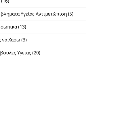
α
(16)
βληματα Υγείας Αντιμετώπιση
(5)
σωπικα
(13)
 να Χασω
(3)
βουλες Υγειας
(20)