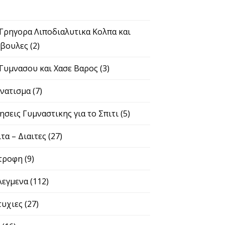
 Γρηγορα Λιποδιαλυτικα Κολπα και
βουλες
(2)
 Γυμνασου και Χασε Βαρος
(3)
νατισμα
(7)
ησεις Γυμναστικης για το Σπιτι
(5)
ιτα – Διαιτες
(27)
τροφη
(9)
λεγμενα
(112)
τυχιες
(27)