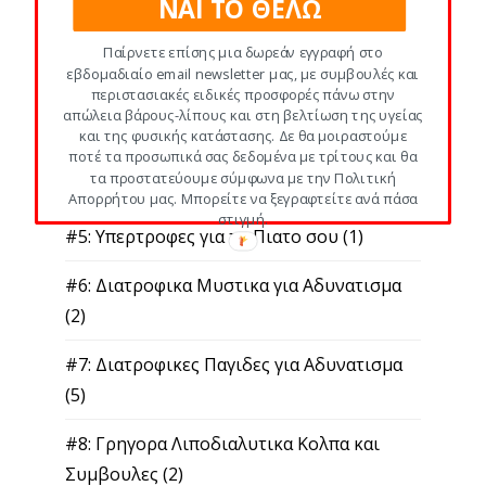
ΝΑΙ ΤΟ ΘΕΛΩ
#1: Τα Παντα για Θερμιδες κι
Υδατανθρακες
(8)
Παίρνετε επίσης μια δωρεάν εγγραφή στο
εβδομαδιαίο email newsletter μας, με συμβουλές και
#2: Φυτικες Ινες κι Αδυνατισμα
(4)
περιστασιακές ειδικές προσφορές πάνω στην
απώλεια βάρους-λίπους και στη βελτίωση της υγείας
και της φυσικής κατάστασης. Δε θα μοιραστούμε
#3: Πρωτεινη κι Απώλεια Βάρους
(2)
ποτέ τα προσωπικά σας δεδομένα με τρίτους και θα
τα προστατεύουμε σύμφωνα με την Πολιτική
#4: Λιπαρα κι Αδυνατισμα
(1)
Απορρήτου μας. Μπορείτε να ξεγραφτείτε ανά πάσα
στιγμή.
#5: Υπερτροφες για το Πιατο σου
(1)
#6: Διατροφικα Μυστικα για Αδυνατισμα
(2)
#7: Διατροφικες Παγιδες για Αδυνατισμα
(5)
#8: Γρηγορα Λιποδιαλυτικα Κολπα και
Συμβουλες
(2)