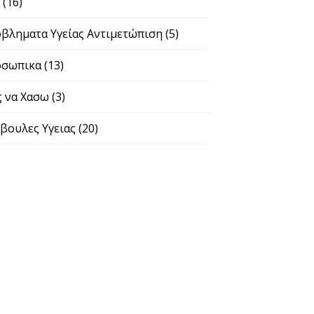
α
(16)
βληματα Υγείας Αντιμετώπιση
(5)
σωπικα
(13)
 να Χασω
(3)
βουλες Υγειας
(20)