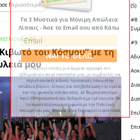
ασε Περισσότερα
(5)
Τα 3 Μυστικά για Μόνιμη Απώλεια
#8:
Λίπους - Άσε το Email σου από Κάτω
Συμ
ΙΛΕΓΜΕΝΑ
,
ΝΕΑ
#9:
“Κιβωτό του Κόσμου” με τη
ΝΑΙ ΤΟ ΘΕΛΩ
Αδυ
υλειά μου
Παίρνετε επίσης μια δωρεάν εγγραφή στο
Ασκ
εβδομαδιαίο email newsletter μας, με συμβουλές και
περιστασιακές ειδικές προσφορές πάνω στην
Δια
απώλεια βάρους-λίπους και στη βελτίωση της υγείας
και της φυσικής κατάστασης. Δε θα μοιραστούμε
Δια
ποτέ τα προσωπικά σας δεδομένα με τρίτους και θα
τα προστατεύουμε σύμφωνα με την Πολιτική
Απορρήτου μας. Μπορείτε να ξεγραφτείτε ανά πάσα
Επι
στιγμή.
Επι