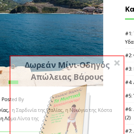
Κα
#1:
Υδα
#2:
Δωρεάν Μίνι-Οδηγός
#3:
Απώλειας Βάρους
#4:
#5:
Posted By
#6:
ίας, η Σαρδινία της Ιταλίας, η Νικόγια της Κόστα
(2)
 η Λόμα Λίντα της
#7: