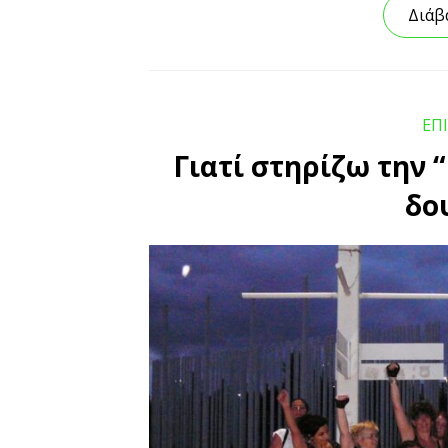
Διάβ
ΕΠ
Γιατί στηρίζω την 
δο