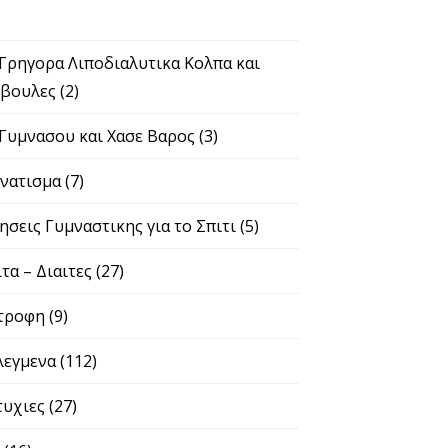
 Γρηγορα Λιποδιαλυτικα Κολπα και
βουλες
(2)
 Γυμνασου και Χασε Βαρος
(3)
νατισμα
(7)
ησεις Γυμναστικης για το Σπιτι
(5)
ιτα – Διαιτες
(27)
τροφη
(9)
λεγμενα
(112)
τυχιες
(27)