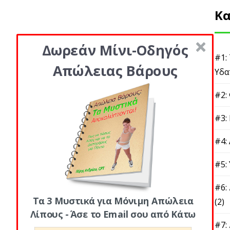
Κα
Δωρεάν Μίνι-Οδηγός
#1:
Απώλειας Βάρους
Υδα
#2:
#3:
#4:
#5:
#6:
Τα 3 Μυστικά για Μόνιμη Απώλεια
(2)
Λίπους - Άσε το Email σου από Κάτω
#7: