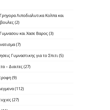
 Γρηγορα Λιποδιαλυτικα Κολπα και
βουλες
(2)
 Γυμνασου και Χασε Βαρος
(3)
νατισμα
(7)
ησεις Γυμναστικης για το Σπιτι
(5)
ιτα – Διαιτες
(27)
τροφη
(9)
λεγμενα
(112)
τυχιες
(27)