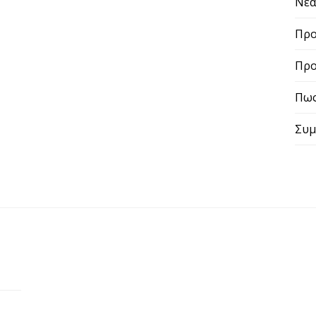
Νε
Προ
Προ
Πως
Συμ