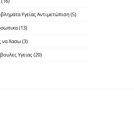
α
(16)
βληματα Υγείας Αντιμετώπιση
(5)
σωπικα
(13)
 να Χασω
(3)
βουλες Υγειας
(20)