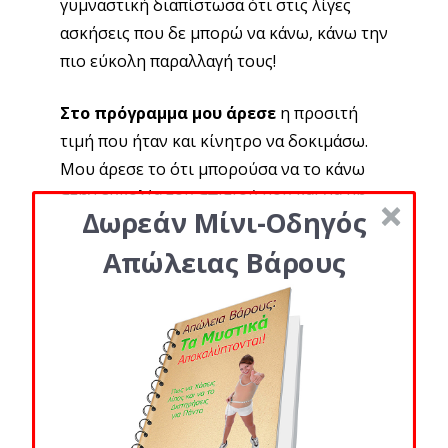
γυμναστική διαπίστωσα ότι στις λίγες
ασκήσεις που δε μπορώ να κάνω, κάνω την
πιο εύκολη παραλλαγή τους!
Στο πρόγραμμα μου άρεσε
η προσιτή
τιμή που ήταν και κίνητρο να δοκιμάσω.
Μου άρεσε το ότι μπορούσα να το κάνω
στην ευκολία του σπιτιού μου και να μη
Δωρεάν Μίνι-Οδηγός
τρέχω σε διαιτολόγους και γυμναστήρια.
Μου άρεσε το ότι από την πρώτη κιόλας
Απώλειας Βάρους
εβδομάδα, άρχισα να βλέπω αποτελέσματα
και να νιώθω καλύτερα, γεγονός που με
ενθάρρυνε να συνεχίσω και να μην κάνω
παρασπονδίες. Τέλος, μου άρεσε η
συνεχής ανατροφοδότηση με την ομάδα
μας στο Facebook και τον Πάρη. Οι