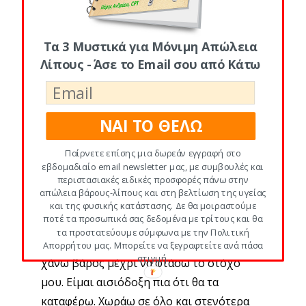
συμβουλές αλλά και κάποια ‘μότο’
χαράχτηκαν στο μυαλό μου και με
πείσμωσαν να μείνω πιστή στην
Τα 3 Μυστικά για Μόνιμη Απώλεια
προσπάθειά μου!
Λίπους - Άσε το Email σου από Κάτω
Μέσα σε 12 εβδομάδες έχασα 10 κιλά,
χωρίς να πεινάσω και χωρίς να νιώσω
ΝΑΙ ΤΟ ΘΕΛΩ
ατονία!
Έβαλα τη γυμναστική στη ζωή
μου και συνειδητοποίησα ότι μου αρέσει
Παίρνετε επίσης μια δωρεάν εγγραφή στο
εβδομαδιαίο email newsletter μας, με συμβουλές και
να γυμνάζομαι όχι μόνο για το σώμα μου
περιστασιακές ειδικές προσφορές πάνω στην
αλλά και για τη ψυχολογία μου.
απώλεια βάρους-λίπους και στη βελτίωση της υγείας
και της φυσικής κατάστασης. Δε θα μοιραστούμε
ποτέ τα προσωπικά σας δεδομένα με τρίτους και θα
Σήμερα νιώθω χαρούμενη,
γιατί ξέρω
τα προστατεύουμε σύμφωνα με την Πολιτική
πια τι πρέπει να κάνω για να συνεχίσω να
Απορρήτου μας. Μπορείτε να ξεγραφτείτε ανά πάσα
στιγμή.
χάνω βάρος μέχρι να φτάσω το στόχο
μου. Είμαι αισιόδοξη πια ότι θα τα
καταφέρω. Χωράω σε όλο και στενότερα