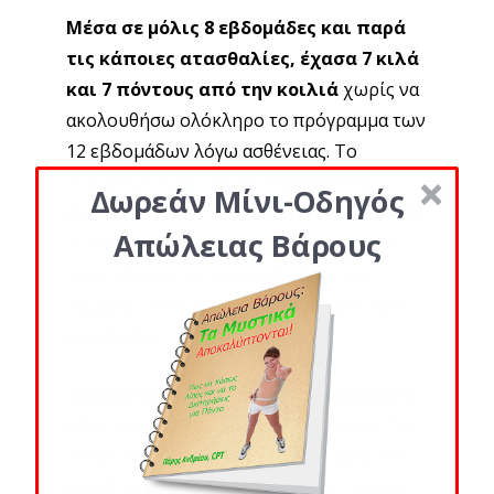
Μέσα σε μόλις 8 εβδομάδες και παρά
τις κάποιες ατασθαλίες, έχασα 7 κιλά
και 7 πόντους από την κοιλιά
χωρίς να
ακολουθήσω ολόκληρο το πρόγραμμα των
12 εβδομάδων λόγω ασθένειας. Το
κυριότερο είναι ότι τις 4 υπόλοιπες
Δωρεάν Μίνι-Οδηγός
εβδομάδες του προγράμματος ως ασθενής
Απώλειας Βάρους
κι ενώ έτρωγα κανονικά δεν πήρα κιλά
ούτε πόντους στην κοιλιά μέχρι και
σήμερα. Πλέον ο μεταβολισμός μου έχει
διορθωθεί.
Σήμερα νιώθω άνετα με την εμφάνισή
μου,
πιο ανάλαφρη στις κινήσεις μου. Το
πλέον σημαντικό είναι ότι συγκρατώ τον
εαυτό μου χωρίς δεύτερη σκέψη στο να