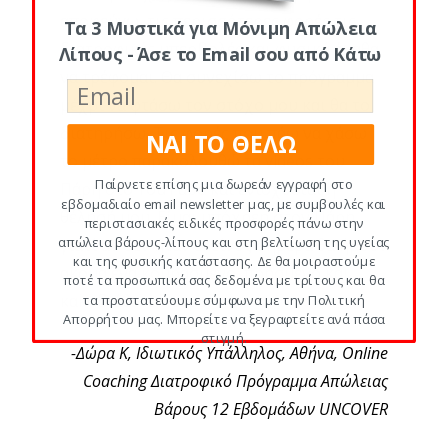
αποφεύγω τις περισσότερες φορές τις
Τα 3 Μυστικά για Μόνιμη Απώλεια
διατροφικές υπερβολές και φυσικά έμαθα
Λίπους - Άσε το Email σου από Κάτω
να τρέφομαι. Θα συνεχίσω το πρόγραμμα
μέχρι να φτάσω τον στόχο μου και θα το
διατηρήσω. Τις φορές που πάω να χάσω
ΝΑΙ ΤΟ ΘΕΛΩ
το μέτρο παρακολουθώ τα videos του
Παίρνετε επίσης μια δωρεάν εγγραφή στο
Πάρη στο YouTube και ενισχύεται η
εβδομαδιαίο email newsletter μας, με συμβουλές και
θέλησή μου. Είμαι υπόχρεη στον Πάρη
περιστασιακές ειδικές προσφορές πάνω στην
απώλεια βάρους-λίπους και στη βελτίωση της υγείας
γιατί αν δεν ήταν εκείνος σήμερα θα ήμουν
και της φυσικής κατάστασης. Δε θα μοιραστούμε
ακόμα ένα κουρασμένο, πρησμένο και
ποτέ τα προσωπικά σας δεδομένα με τρίτους και θα
κακοδιάθετο άτομο.”
τα προστατεύουμε σύμφωνα με την Πολιτική
Απορρήτου μας. Μπορείτε να ξεγραφτείτε ανά πάσα
στιγμή.
-Δώρα Κ, Ιδιωτικός Υπάλληλος, Αθήνα, Online
Coaching Διατροφικό Πρόγραμμα Απώλειας
Βάρους 12 Εβδομάδων UNCOVER