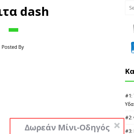
ιτα dash
Posted By
Κα
#1:
Υδα
#2:
Δωρεάν Μίνι-Οδηγός
#3: