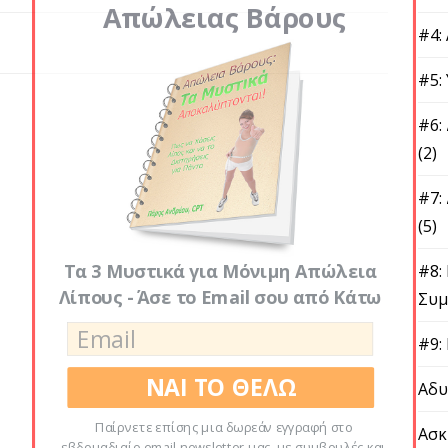
Απώλειας Βάρους
#4:
#5:
#6:
(2)
#7:
(5)
Τα 3 Μυστικά για Μόνιμη Απώλεια
#8:
Λίπους - Άσε το Email σου από Κάτω
Συμ
#9:
ΝΑΙ ΤΟ ΘΕΛΩ
Αδυ
Παίρνετε επίσης μια δωρεάν εγγραφή στο
Ασκ
εβδομαδιαίο email newsletter μας, με συμβουλές και