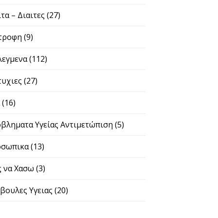
ιτα – Διαιτες
(27)
τροφη
(9)
λεγμενα
(112)
τυχιες
(27)
α
(16)
βληματα Υγείας Αντιμετώπιση
(5)
σωπικα
(13)
 να Χασω
(3)
βουλες Υγειας
(20)