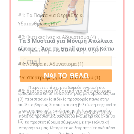
#1: Τα Παντα για Θερμιδες κι
Υδατανθρακες
(8)
#2: Φυτικες Ινες κι Αδυνατισμα
(4)
Τα 3 Μυστικά για Μόνιμη Απώλεια
Λίπους - Άσε το Email σου από Κάτω
#3: Πρωτεινη κι Απώλεια Βάρους
(2)
#4: Λιπαρα κι Αδυνατισμα
(1)
ΝΑΙ ΤΟ ΘΕΛΩ
#5: Υπερτροφες για το Πιατο σου
(1)
Παίρνετε επίσης μια δωρεάν εγγραφή στο
#6: Διατροφικα Μυστικα για Αδυνατισμα
εβδομαδιαίο email newsletter μας, με συμβουλές και
(2)
περιστασιακές ειδικές προσφορές πάνω στην
απώλεια βάρους-λίπους και στη βελτίωση της υγείας
και της φυσικής κατάστασης. Δε θα μοιραστούμε
#7: Διατροφικες Παγιδες για Αδυνατισμα
ποτέ τα προσωπικά σας δεδομένα με τρίτους και θα
(5)
τα προστατεύουμε σύμφωνα με την Πολιτική
Απορρήτου μας. Μπορείτε να ξεγραφτείτε ανά πάσα
στιγμή.