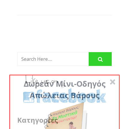
Δωρεάν Μίνι-Οδηγός
Απώλειας Βάρους
Κατηγορίες