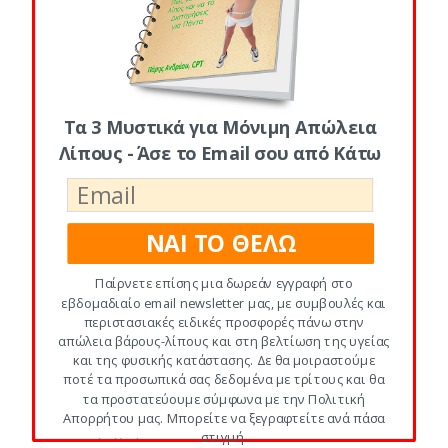
#1: Τα Παντα για Θερμιδες κι
Υδατανθρακες
(8)
#2: Φυτικες Ινες κι Αδυνατισμα
(4)
Τα 3 Μυστικά για Μόνιμη Απώλεια
#3: Πρωτεινη κι Απώλεια Βάρους
(2)
Λίπους - Άσε το Email σου από Κάτω
#4: Λιπαρα κι Αδυνατισμα
(1)
ΝΑΙ ΤΟ ΘΕΛΩ
#5: Υπερτροφες για το Πιατο σου
(1)
Παίρνετε επίσης μια δωρεάν εγγραφή στο
#6: Διατροφικα Μυστικα για Αδυνατισμα
εβδομαδιαίο email newsletter μας, με συμβουλές και
(2)
περιστασιακές ειδικές προσφορές πάνω στην
απώλεια βάρους-λίπους και στη βελτίωση της υγείας
#7: Διατροφικες Παγιδες για Αδυνατισμα
και της φυσικής κατάστασης. Δε θα μοιραστούμε
ποτέ τα προσωπικά σας δεδομένα με τρίτους και θα
(5)
τα προστατεύουμε σύμφωνα με την Πολιτική
Απορρήτου μας. Μπορείτε να ξεγραφτείτε ανά πάσα
#8: Γρηγορα Λιποδιαλυτικα Κολπα και
στιγμή.